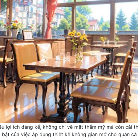
u lợi ích đáng kể, không chỉ về mặt thẩm mỹ mà còn cải th
ổi bật của việc áp dụng thiết kế không gian mở cho quán
cà