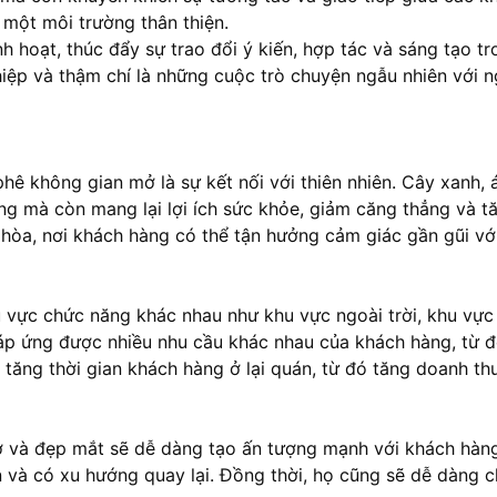
 một môi trường thân thiện.
nh hoạt, thúc đẩy sự trao đổi ý kiến, hợp tác và sáng tạo 
ệp và thậm chí là những cuộc trò chuyện ngẫu nhiên với ng
phê
không gian mở là sự kết nối với thiên nhiên. Cây xanh, 
ng mà còn mang lại lợi ích sức khỏe, giảm căng thẳng và t
i hòa, nơi khách hàng có thể tận hưởng cảm giác gần gũi vớ
u vực chức năng khác nhau như khu vực ngoài trời, khu vực
áp ứng được nhiều nhu cầu khác nhau của khách hàng, từ đ
tăng thời gian khách hàng ở lại quán, từ đó tăng doanh th
ở và đẹp mắt sẽ dễ dàng tạo ấn tượng mạnh với khách hàng 
n và có xu hướng quay lại. Đồng thời, họ cũng sẽ dễ dàng ch