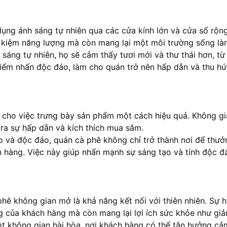
ng ánh sáng tự nhiên qua các cửa kính lớn và cửa sổ rộng,
iết kiệm năng lượng mà còn mang lại một môi trường sống l
sáng tự nhiên, họ sẽ cảm thấy tươi mới và thư thái hơn, từ
 điểm nhấn độc đáo, làm cho quán trở nên hấp dẫn và thu 
ch cho việc trưng bày sản phẩm một cách hiệu quả. Không 
ra sự hấp dẫn và kích thích mua sắm.
o và độc đáo, quán
cà phê
không chỉ trở thành nơi để thư
 hàng. Việc này giúp nhấn mạnh sự sáng tạo và tính độc đá
phê
không gian mở là khả năng kết nối với thiên nhiên. Sự h
ng của khách hàng mà còn mang lại lợi ích sức khỏe như gi
một không gian hài hòa, nơi khách hàng có thể tận hưởng cảm