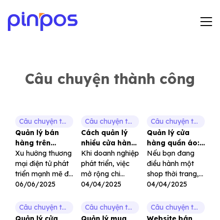
Hướng dẫn sử dụng
Bảng giá
Câu chuyện thành công
Tin tức
Đăng ký
Câu chuyện thành công
Câu chuyện thành công
Câu chuyện thành công
Quản lý bán
Cách quản lý
Quản lý cửa
Đăng nhập
hàng trên
nhiều cửa hàng
hàng quần áo:
website: Giải
Xu hướng thương
hiệu quả: Chiến
Khi doanh nghiệp
Bí quyết tối ưu
Nếu bạn đang
pháp tối ưu cho
mại điện tử phát
lược dành cho
phát triển, việc
hóa vận hành
điều hành một
kinh doanh
triển mạnh mẽ đã
nhà bán lẻ
mở rộng chi
kinh doanh
shop thời trang,
khiến việc quản
06/06/2025
nhánh là điều tất
04/04/2025
chuỗi cửa hàng
04/04/2025
lý bán hàng trên
yếu. Tuy nhiên,
quần áo hoặc
website trở thành
càng nhiều cửa
đang có ý định
Câu chuyện thành công
Câu chuyện thành công
Câu chuyện thành công
một nhu cầu thiết
hàng, bạn càng
khởi nghiệp trong
Quản lý cửa
Quản lý mua
Website bán