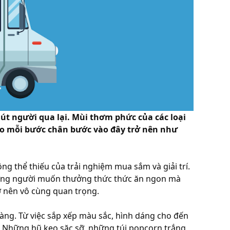
t người qua lại. Mùi thơm phức của các loại
cho mỗi bước chân bước vào đây trở nên như
g thể thiếu của trải nghiệm mua sắm và giải trí.
 những người muốn thưởng thức thức ăn ngon mà
rở nên vô cùng quan trọng.
 hàng. Từ việc sắp xếp màu sắc, hình dáng cho đến
vị. Những hũ kẹo sặc sỡ, những túi popcorn trắng