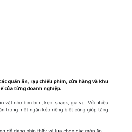
g các quán ăn, rạp chiếu phim, cửa hàng và khu
thể của từng doanh nghiệp.
 vặt như bim bim, kẹo, snack, gia vị... Với nhiều
ăn trong một ngăn kéo riêng biệt cũng giúp tăng
àng dễ dàng nhìn thấy và lựa chọn các món ăn.