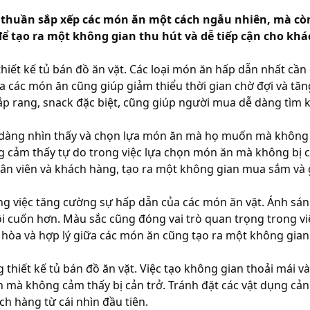
ơn thuần sắp xếp các món ăn một cách ngẫu nhiên, mà cò
để tạo ra một không gian thu hút và dễ tiếp cận cho kh
thiết kế tủ bán đồ ăn vặt. Các loại món ăn hấp dẫn nhất cần 
ữa các món ăn cũng giúp giảm thiểu thời gian chờ đợi và tăn
p rang, snack đặc biệt, cũng giúp người mua dễ dàng tìm k
ễ dàng nhìn thấy và chọn lựa món ăn mà họ muốn mà không 
ng cảm thấy tự do trong việc lựa chọn món ăn mà không bị c
hân viên và khách hàng, tạo ra một không gian mua sắm và g
ng việc tăng cường sự hấp dẫn của các món ăn vặt. Ánh sán
ôi cuốn hơn. Màu sắc cũng đóng vai trò quan trọng trong vi
i hòa và hợp lý giữa các món ăn cũng tạo ra một không gian
thiết kế tủ bán đồ ăn vặt. Việc tạo không gian thoải mái và
à không cảm thấy bị cản trở. Tránh đặt các vật dụng cản t
ch hàng từ cái nhìn đầu tiên.