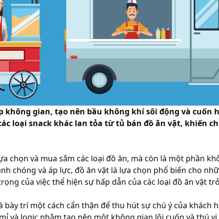
hông gian, tạo nên bầu không khí sôi động và cuốn hú
các loại snack khác lan tỏa từ tủ bán đồ ăn vặt, khiến 
lựa chọn và mua sắm các loại đồ ăn, mà còn là một phần khôn
nhanh chóng và áp lực, đồ ăn vặt là lựa chọn phổ biến cho
rọng của việc thể hiện sự hấp dẫn của các loại đồ ăn vặt t
 và bày trí một cách cẩn thận để thu hút sự chú ý của khách
ỉ mỉ và logic nhằm tạo nên một không gian lôi cuốn và thú 