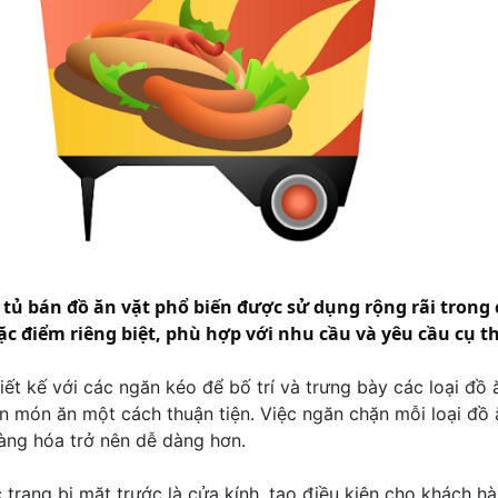
i tủ bán đồ ăn vặt phổ biến được sử dụng rộng rãi tron
đặc điểm riêng biệt, phù hợp với nhu cầu và yêu cầu cụ 
ết kế với các ngăn kéo để bố trí và trưng bày các loại đồ ăn
n món ăn một cách thuận tiện. Việc ngăn chặn mỗi loại đồ 
hàng hóa trở nên dễ dàng hơn.
trang bị mặt trước là cửa kính, tạo điều kiện cho khách h