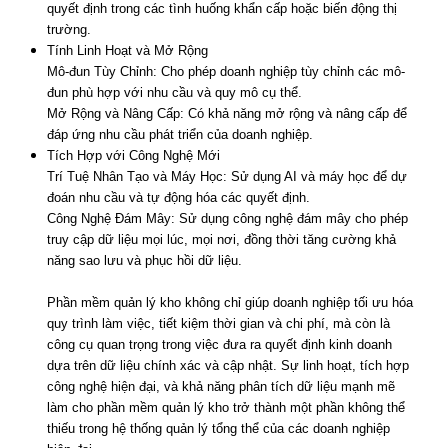
quyết định trong các tình huống khẩn cấp hoặc biến động thị
trường.
Tính Linh Hoạt và Mở Rộng
Mô-đun Tùy Chỉnh: Cho phép doanh nghiệp tùy chỉnh các mô-
đun phù hợp với nhu cầu và quy mô cụ thể.
Mở Rộng và Nâng Cấp: Có khả năng mở rộng và nâng cấp để
đáp ứng nhu cầu phát triển của doanh nghiệp.
Tích Hợp với Công Nghệ Mới
Trí Tuệ Nhân Tạo và Máy Học: Sử dụng AI và máy học để dự
đoán nhu cầu và tự động hóa các quyết định.
Công Nghệ Đám Mây: Sử dụng công nghệ đám mây cho phép
truy cập dữ liệu mọi lúc, mọi nơi, đồng thời tăng cường khả
năng sao lưu và phục hồi dữ liệu.
Phần mềm quản lý kho không chỉ giúp doanh nghiệp tối ưu hóa
quy trình làm việc, tiết kiệm thời gian và chi phí, mà còn là
công cụ quan trọng trong việc đưa ra quyết định kinh doanh
dựa trên dữ liệu chính xác và cập nhật. Sự linh hoạt, tích hợp
công nghệ hiện đại, và khả năng phân tích dữ liệu mạnh mẽ
làm cho phần mềm quản lý kho trở thành một phần không thể
thiếu trong hệ thống quản lý tổng thể của các doanh nghiệp