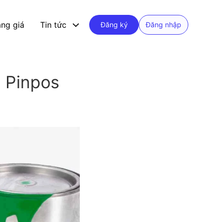
ng giá
Tin tức
Đăng ký
Đăng nhập
 Pinpos