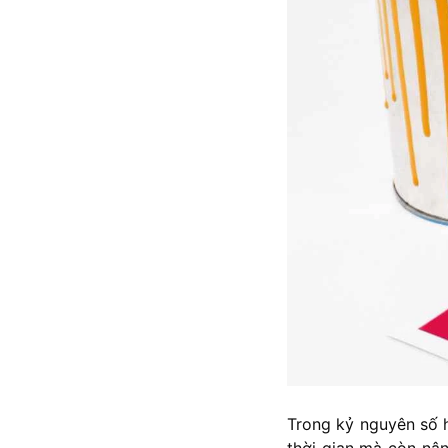
Trong kỷ nguyên số h
thời gian mà còn nâ