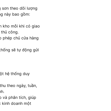
 sơn theo dõi lượng
ống này bao gồm:
n kho mỗi khi có giao
 thủ công.
cho phép chủ cửa hàng
thống sẽ tự động gửi
một hệ thống duy
thu theo ngày, tuần,
nh.
 và phân tích, giúp
ợc kinh doanh một