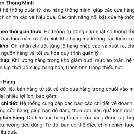
ơn Thông Minh
 hệ thống quản lý kho hàng thông minh, giúp các cửa hàng
h chính xác và hiệu quả. Các tính năng nổi bật của hệ th
heo thời gian thực
: Hệ thống tự động cập nhật số lượng tồ
 bạn luôn nắm rõ tình hình kho hàng mà không cần kiểm kê
 kho
: Ghi nhận chi tiết từng lô hàng nhập vào và xuất ra, 
 nguồn hàng và tối ưu hóa quy trình quản lý.
thấp
: Khi lượng hàng trong kho giảm dưới mức an toàn, hệ 
 kịp thời bổ sung hàng hóa, tránh tình trạng thiếu hụt.
án Hàng
 dữ liệu bán hàng từ tất cả các cửa hàng trong chuỗi vào 
ại nhiều lợi ích, bao gồm:
chi tiết
: Hệ thống cung cấp các báo cáo chi tiết về doanh 
ng cửa hàng, giúp bạn dễ dàng theo dõi hiệu quả kinh doa
g bán hàng
: Dữ liệu bán hàng từ các cửa hàng được tập hợp
xu hướng tiêu dùng. Từ đó, bạn có thể điều chỉnh chiến lư
iệu quả.