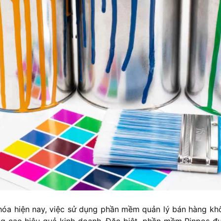
óa hiện nay, việc sử dụng phần mềm quản lý bán hàng khô
ng cao hiệu quả kinh doanh. Đặc biệt, phần mềm Pinpos đ