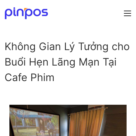
Hướng dẫn sử dụng
Không Gian Lý Tưởng cho
Bảng giá
Buổi Hẹn Lãng Mạn Tại
Tin tức
Cafe Phim
Đăng ký
Đăng nhập