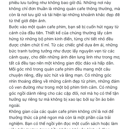
phiêu lưu tưởng như không bao giờ đủ. Những nơi này
không chỉ đơn thuần là những quán cafe thông thường, mà
còn là nơi lưu giữ và tái hiện lại những khoảnh khắc đẹp đẽ
từ thế giới điện ảnh.
Bước vào một quán cafe phim, bạn sẽ bị cuốn hút ngay từ
cánh cửa đầu tiên. Thiết kế của chúng thường lấy cảm
hứng từ những bộ phim kinh điển, từng chi tiết nhỏ đều
được chăm chút tỉ mỉ. Từ các chiếc ghế dựa êm ái, những
bức tranh tường tưởng như được lấy nguyên vẹn từ các
cảnh quay, cho đến những ánh đèn lung linh như trong mơ,
tất cả đều tạo nên một không gian độc đáo và hấp dẫn.
Mỗi góc nhỏ trong quán cafe phim đều mang một câu
chuyện riêng, đầy sức hút và lãng mạn. Có những góc
nhìn thoáng đãng về những cảnh đẹp từ phim, những đám
cỏ ven đường như trong một bộ phim tình cảm. Có những
góc ngồi dành riêng cho các cặp đôi, nơi mà họ có thể tận
hưởng sự riêng tư mà không bị xao lạc bởi sự ồn ào bên
ngoài.
Không gian của các quán cafe phim không chỉ là nơi để
thưởng thức cà phê ngon mà còn là một phần của trải
nghiệm. Bạn có thể ngồi yên đọc một cuốn sách hoặc làm