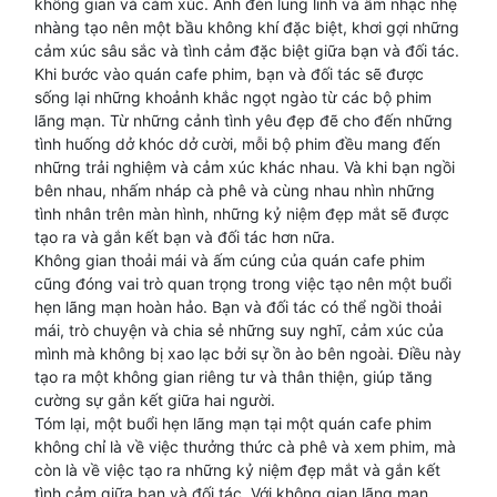
không gian và cảm xúc. Ánh đèn lung linh và âm nhạc nhẹ
nhàng tạo nên một bầu không khí đặc biệt, khơi gợi những
cảm xúc sâu sắc và tình cảm đặc biệt giữa bạn và đối tác.
Khi bước vào quán cafe phim, bạn và đối tác sẽ được
sống lại những khoảnh khắc ngọt ngào từ các bộ phim
lãng mạn. Từ những cảnh tình yêu đẹp đẽ cho đến những
tình huống dở khóc dở cười, mỗi bộ phim đều mang đến
những trải nghiệm và cảm xúc khác nhau. Và khi bạn ngồi
bên nhau, nhấm nháp cà phê và cùng nhau nhìn những
tình nhân trên màn hình, những kỷ niệm đẹp mắt sẽ được
tạo ra và gắn kết bạn và đối tác hơn nữa.
Không gian thoải mái và ấm cúng của quán cafe phim
cũng đóng vai trò quan trọng trong việc tạo nên một buổi
hẹn lãng mạn hoàn hảo. Bạn và đối tác có thể ngồi thoải
mái, trò chuyện và chia sẻ những suy nghĩ, cảm xúc của
mình mà không bị xao lạc bởi sự ồn ào bên ngoài. Điều này
tạo ra một không gian riêng tư và thân thiện, giúp tăng
cường sự gắn kết giữa hai người.
Tóm lại, một buổi hẹn lãng mạn tại một quán cafe phim
không chỉ là về việc thưởng thức cà phê và xem phim, mà
còn là về việc tạo ra những kỷ niệm đẹp mắt và gắn kết
tình cảm giữa bạn và đối tác. Với không gian lãng mạn,