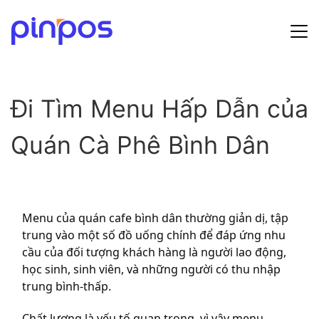
Hướng dẫn sử dụng
Đi Tìm Menu Hấp Dẫn của
Bảng giá
Quán Cà Phê Bình Dân
Tin tức
Đăng ký
Đăng nhập
Menu của quán cafe bình dân thường giản dị, tập
trung vào một số đồ uống chính để đáp ứng nhu
cầu của đối tượng khách hàng là người lao động,
học sinh, sinh viên, và những người có thu nhập
trung bình-thấp.
Chất lượng là yếu tố quan trọng, vì vậy menu