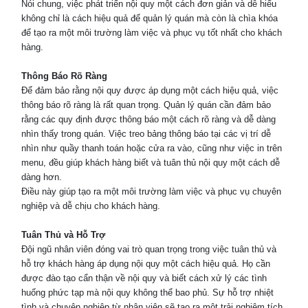
Nói chung, việc phát triển nội quy một cách đơn giản và dễ hiểu
không chỉ là cách hiệu quả để quản lý quán mà còn là chìa khóa
để tạo ra một môi trường làm việc và phục vụ tốt nhất cho khách
hàng.
Thông Báo Rõ Ràng
Để đảm bảo rằng nội quy được áp dụng một cách hiệu quả, việc
thông báo rõ ràng là rất quan trọng. Quản lý quán cần đảm bảo
rằng các quy định được thông báo một cách rõ ràng và dễ dàng
nhìn thấy trong quán. Việc treo bảng thông báo tại các vị trí dễ
nhìn như quầy thanh toán hoặc cửa ra vào, cũng như việc in trên
menu, đều giúp khách hàng biết và tuân thủ nội quy một cách dễ
dàng hơn.
Điều này giúp tạo ra một môi trường làm việc và phục vụ chuyên
nghiệp và dễ chịu cho khách hàng.
Tuân Thủ và Hỗ Trợ
Đội ngũ nhân viên đóng vai trò quan trọng trong việc tuân thủ và
hỗ trợ khách hàng áp dụng nội quy một cách hiệu quả. Họ cần
được đào tạo cẩn thận về nội quy và biết cách xử lý các tình
huống phức tạp mà nội quy không thể bao phủ. Sự hỗ trợ nhiệt
tình và chuyên nghiệp từ nhân viên sẽ tạo ra một trải nghiệm tích