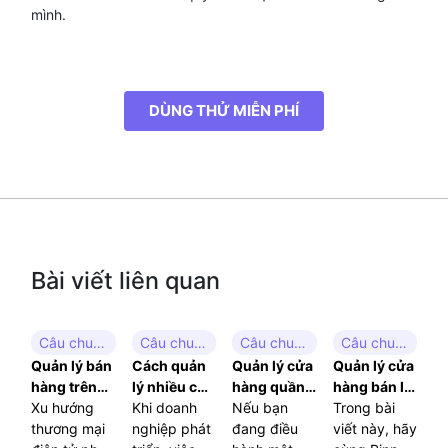
mình.
DÙNG THỬ MIỄN PHÍ
Bài viết liên quan
Câu chuyện thành công
Câu chuyện thành công
Câu chuyện thành công
Câu chuyện thành công
Quản lý bán
Cách quản
Quản lý cửa
Quản lý cửa
hàng trên
lý nhiều cửa
hàng quần
hàng bán lẻ:
website:
Xu hướng
hàng hiệu
Khi doanh
áo: Bí quyết
Nếu bạn
Tối ưu hóa
Trong bài
Giải pháp
thương mại
quả: Chiến
nghiệp phát
tối ưu hóa
đang điều
kinh doanh
viết này, hãy