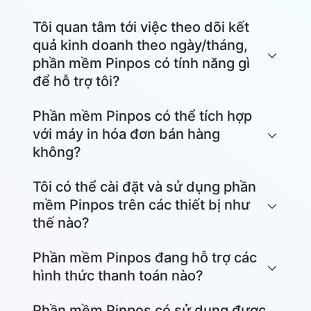
Tôi quan tâm tới việc theo dõi kết
quả kinh doanh theo ngày/tháng,
phần mềm Pinpos có tính năng gì
để hỗ trợ tôi?
Phần mềm Pinpos có thể tích hợp
với máy in hóa đơn bán hàng
không?
Tôi có thể cài đặt và sử dụng phần
mềm Pinpos trên các thiết bị như
thế nào?
Phần mềm quản lý quán cafe, quán ăn Pinpos được
Phần mềm Pinpos đang hỗ trợ các
thiết kế rất thuận tiện để bạn sử dụng trên trình
hình thức thanh toán nào?
Hotline:
0934480344
Zalo
duyệt của nhiều thiết bị như máy tính, laptop, điện
Phần mềm Pinpos có sử dụng được
thoại hay máy tính bảng.