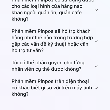
cho các loại hình cửa hàng nào
Đối với điện thoại, hãy truy cập App Store hoặc
khác ngoài quán ăn, quán cafe
Google Play để tải app Pinpos và sử dụng.
không?
Phần mềm Pinpos sẽ hỗ trợ khách
hàng như thế nào trong trường hợp
gặp các vấn đề kỹ thuật hoặc cần
hỗ trợ tư vấn?
Tôi có thể phân quyền cho từng
nhân viên cụ thể được không?
Hotline:
0934480344
Phần mềm Pinpos trên điện thoại
có khác biệt gì so với trên máy tính
không?
Zalo OA
Facebook