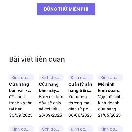
DÙNG THỬ MIỄN PHÍ
Bài viết liên quan
Kinh doanh cửa hàng
Kinh doanh cửa hàng
Kinh doanh cửa hàng
Kinh doanh cửa hàng
Cửa hàng
Cửa hàng
Quản lý bán
Mô hình
bán vali -
bán máy
hàng trên
kinh doanh
Xu hướng
để cạnh
ảnh - Bí
Bài viết dưới
website:
Xu hướng
cửa hàng
Vậy mô hình
kinh doanh
tranh và tồn
quyết kinh
đây sẽ chia
Giải pháp
thương mại
tiện lợi: Xu
kinh doanh
trong thời
tại bền
doanh
sẻ chi tiết bí
tối ưu cho
điện tử phát
hướng phát
cửa hàng
kỳ du lịch
vững, chủ
30/09/2025
thành công
quyết quản
26/09/2025
kinh doanh
triển mạnh
06/06/2025
triển hiện
tiện lợi thực
21/05/2025
bùng nổ
cửa hàng
trong thời
lý, kinh
mẽ đã khiến
nay
sự là gì?
bán vali cần
đại số
nghiệm,
việc quản lý
Làm thế nào
Kinh doanh cửa hàng
Kinh doanh cửa hàng
Kinh doanh cửa hàng
Kinh doanh cửa hàng