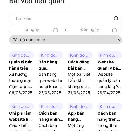
Bài viết liên quan
Tất cả danh mục
Kinh doanh online
Kinh doanh online
Kinh doanh online
Kinh doanh online
Quản lý bán
Bán hàng
Cách đăng
Website
hàng trên
qua
bài bán
quản lý bán
website:
Xu hướng
Website: Xu
bán hàng
hàng thu
Một bài viết
hàng: Tối
Website
Giải pháp
thương mại
hướng kinh
qua website
hút: Tăng
hấp dẫn
ưu kênh
quản lý bán
tối ưu cho
điện tử phát
doanh hiệu
có gì khác
tương tác –
không chỉ
bán hàng
hàng là gì?
kinh doanh
triển mạnh
06/06/2025
quả trong
biệt so với
22/05/2025
Chốt đơn
giúp tăng
21/05/2025
cho doanh
Tại sao nó lại
28/04/2025
mẽ đã khiến
thời đại số
các hình
hiệu quả
lượt tương
nghiệp
quan trọng
việc quản lý
thức bán
tác, mà còn
đến vậy?
Kinh doanh online
Kinh doanh online
Kinh doanh online
Kinh doanh online
bán hàng
hàng truyền
tạo dựng
Cùng khám
Chi phí làm
Cách bán
App bán
Cách bán
trên website
thống? Làm
được niềm
phá chi tiết
website bán
hàng online
hàng
hàng trên
trở thành
thế nào để
tin, xây
trong bài
hàng: Bảng
điều khiến
hiệu quả
Cách bán
Online:
Một ứng
website
Trong thời
một nhu cầu
xây dựng và
dựng
viết này.