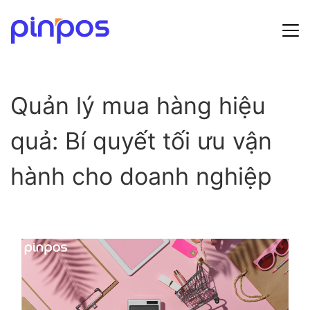
Hướng dẫn sử dụng
Quản lý mua hàng hiệu
Bảng giá
quả: Bí quyết tối ưu vận
Tin tức
hành cho doanh nghiệp
Đăng ký
Đăng nhập