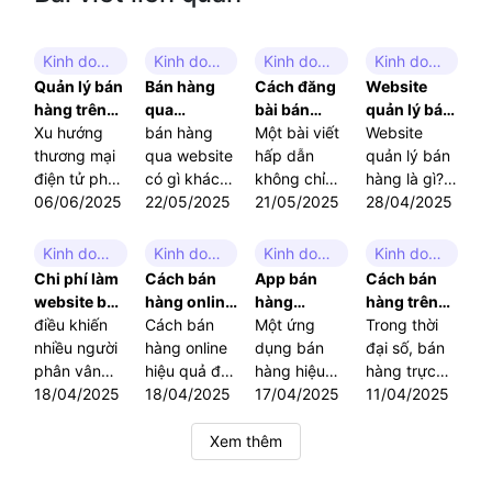
Kinh doanh online
Kinh doanh online
Kinh doanh online
Kinh doanh online
Quản lý bán
Bán hàng
Cách đăng
Website
hàng trên
qua
bài bán
quản lý bán
website:
Xu hướng
Website: Xu
bán hàng
hàng thu
Một bài viết
hàng: Tối
Website
Giải pháp
thương mại
hướng kinh
qua website
hút: Tăng
hấp dẫn
ưu kênh
quản lý bán
tối ưu cho
điện tử phát
doanh hiệu
có gì khác
tương tác –
không chỉ
bán hàng
hàng là gì?
kinh doanh
triển mạnh
06/06/2025
quả trong
biệt so với
22/05/2025
Chốt đơn
giúp tăng
21/05/2025
cho doanh
Tại sao nó lại
28/04/2025
mẽ đã khiến
thời đại số
các hình
hiệu quả
lượt tương
nghiệp
quan trọng
việc quản lý
thức bán
tác, mà còn
đến vậy?
Kinh doanh online
Kinh doanh online
Kinh doanh online
Kinh doanh online
bán hàng
hàng truyền
tạo dựng
Cùng khám
Chi phí làm
Cách bán
App bán
Cách bán
trên website
thống? Làm
được niềm
phá chi tiết
website bán
hàng online
hàng
hàng trên
trở thành
thế nào để
tin, xây
trong bài
hàng: Bảng
điều khiến
hiệu quả
Cách bán
Online:
Một ứng
website
Trong thời
một nhu cầu
xây dựng và
dựng
viết này.
giá chi tiết
nhiều người
giúp tăng
hàng online
Công cụ
dụng bán
hiệu quả:
đại số, bán
thiết yếu đối
vận hành
thương hiệu
và cách tối
phân vân
doanh số và
hiệu quả để
đắc lực giúp
hàng hiệu
Hướng dẫn
hàng trực
với mọi
một website
và đặc biệt
ưu
nhất chính là
18/04/2025
khách hàng
vừa tiếp cận
18/04/2025
tăng trưởng
quả không
17/04/2025
chi tiết
tuyến đã trở
11/04/2025
doanh
bán hàng
là chuyển
chi phí làm
đúng khách
doanh số
chỉ giúp bạn
thành một
nghiệp. Vậy
chuyên
đổi thành
website bán
hàng, từ
quản lý kinh
xu hướng tất
Xem thêm
quản lý bán
nghiệp, hiệu
đơn hàng
hàng. Chi
việc xây
doanh dễ
yếu, giúp
hàng qua
quả? Hãy
hiệu quả.
phí này gồm
dựng nền
dàng mà
doanh