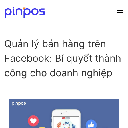
Hướng dẫn sử dụng
Quản lý bán hàng trên
Bảng giá
Facebook: Bí quyết thành
Tin tức
công cho doanh nghiệp
Đăng ký
Đăng nhập