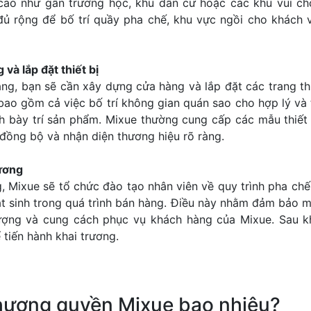
cao như gần trường học, khu dân cư hoặc các khu vui chơi
ủ rộng để bố trí quầy pha chế, khu vực ngồi cho khách v
và lắp đặt thiết bị
ng, bạn sẽ cần xây dựng cửa hàng và lắp đặt các trang thi
bao gồm cả việc bố trí không gian quán sao cho hợp lý và t
ch bày trí sản phẩm. Mixue thường cung cấp các mẫu thiết
đồng bộ và nhận diện thương hiệu rõ ràng.
rương
g, Mixue sẽ tổ chức đào tạo nhân viên về quy trình pha chế
át sinh trong quá trình bán hàng. Điều này nhằm đảm bảo m
lượng và cung cách phục vụ khách hàng của Mixue. Sau k
 tiến hành khai trương.
nhượng quyền Mixue bao nhiêu?