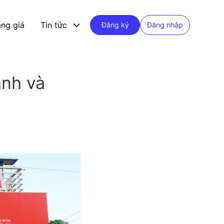
ng giá
Tin tức
Đăng ký
Đăng nhập
anh và