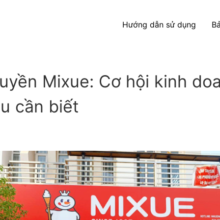
Hướng dẫn sử dụng
Bả
yền Mixue: Cơ hội kinh do
u cần biết