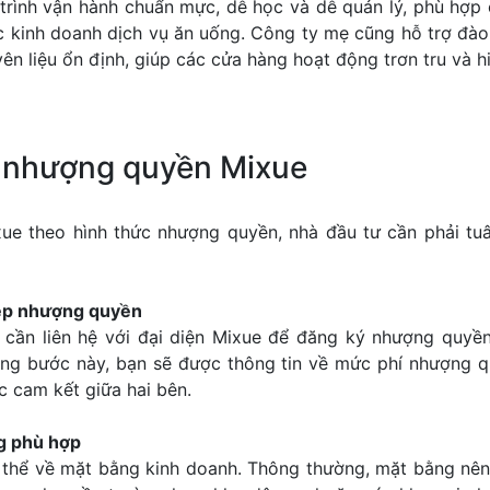
trình vận hành chuẩn mực, dễ học và dễ quản lý, phù hợp
c kinh doanh dịch vụ ăn uống. Công ty mẹ cũng hỗ trợ đà
n liệu ổn định, giúp các cửa hàng hoạt động trơn tru và h
h nhượng quyền Mixue
e theo hình thức nhượng quyền, nhà đầu tư cần phải tu
hép nhượng quyền
ư cần liên hệ với đại diện Mixue để đăng ký nhượng quyề
ng bước này, bạn sẽ được thông tin về mức phí nhượng q
 cam kết giữa hai bên.
g phù hợp
thể về mặt bằng kinh doanh. Thông thường, mặt bằng nên 