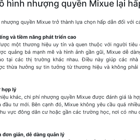
mô hình nhượng quyền Mixue lại h
ể nhượng quyền Mixue trở thành lựa chọn hấp dẫn đối với c
iếng và tiềm năng phát triển cao
ợc một thương hiệu uy tín và quen thuộc với người tiêu d
lược quảng bá mạnh mẽ và hình ảnh gần gũi, Mixue dễ dàn
 tại các thị trường khác nhau. Điều này giúp các nhà
c thừa hưởng sự tin tưởng từ thương hiệu và không phải t
 hợp lý
hiệu khác, chi phí nhượng quyền Mixue được đánh giá là hợp
à đầu tư mới. Bên cạnh đó, Mixue không yêu cầu quá nhiề
khu vực đông dân cư hoặc gần các trường học, nơi có nhu 
h đơn giản, dễ dàng quản lý