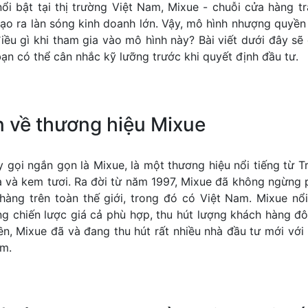
ổi bật tại thị trường Việt Nam, Mixue - chuỗi cửa hàng t
tạo ra làn sóng kinh doanh lớn. Vậy, mô hình nhượng quyền
iều gì khi tham gia vào mô hình này? Bài viết dưới đây sẽ 
bạn có thể cân nhắc kỹ lưỡng trước khi quyết định đầu tư.
n về thương hiệu Mixue
 gọi ngắn gọn là Mixue, là một thương hiệu nổi tiếng từ 
 và kem tươi. Ra đời từ năm 1997, Mixue đã không ngừng 
àng trên toàn thế giới, trong đó có Việt Nam. Mixue nổi
g chiến lược giá cả phù hợp, thu hút lượng khách hàng đô
n, Mixue đã và đang thu hút rất nhiều nhà đầu tư mới vớ
em.