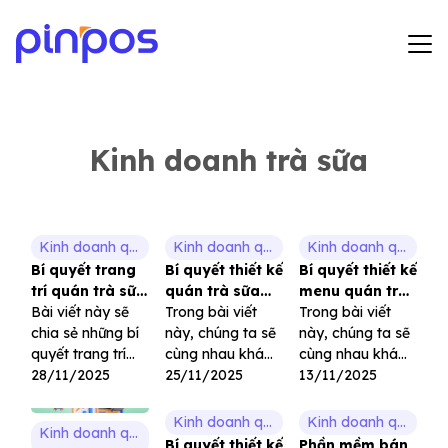
Hướng dẫn sử dụng
Bảng giá
Kinh doanh trà sữa
Tin tức
Đăng ký
Kinh doanh quán trà sữa
Kinh doanh quán trà sữa
Kinh doanh quán trà sữa
Bí quyết trang
Bí quyết thiết kế
Bí quyết thiết kế
Đăng nhập
trí quán trà sữa
quán trà sữa
menu quán trà
hút khách và
Bài viết này sẽ
đẹp, độc đáo
Trong bài viết
sữa hấp dẫn và
Trong bài viết
quản lý hiệu
chia sẻ những bí
thu hút khách
này, chúng ta sẽ
hiệu quả
này, chúng ta sẽ
quả
quyết trang trí
hàng
cùng nhau khám
cùng nhau khám
quán trà sữa hiệu
28/11/2025
phá những xu
25/11/2025
phá những bí
13/11/2025
quả, đồng thời
hướng thiết kế
quyết để tạo nên
đưa ra các giải
quán trà sữa
một menu quán
Kinh doanh quán trà sữa
Kinh doanh quán trà sữa
Kinh doanh quán trà sữa
pháp quản lý
đang thịnh hành,
trà sữa “vạn
Bí quyết thiết kế
Phần mềm bán