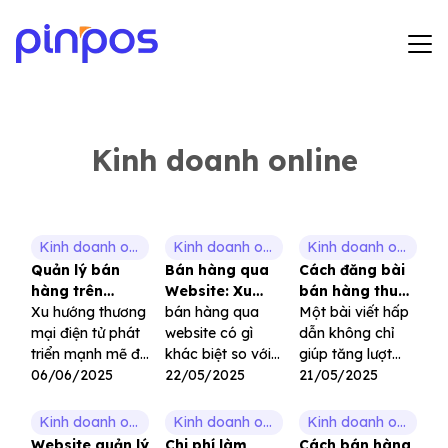
Hướng dẫn sử dụng
Bảng giá
Kinh doanh online
Tin tức
Đăng ký
Kinh doanh online
Kinh doanh online
Kinh doanh online
Quản lý bán
Bán hàng qua
Cách đăng bài
Đăng nhập
hàng trên
Website: Xu
bán hàng thu
website: Giải
Xu hướng thương
hướng kinh
bán hàng qua
hút: Tăng tương
Một bài viết hấp
pháp tối ưu cho
mại điện tử phát
doanh hiệu quả
website có gì
tác – Chốt đơn
dẫn không chỉ
kinh doanh
triển mạnh mẽ đã
trong thời đại
khác biệt so với
hiệu quả
giúp tăng lượt
khiến việc quản
06/06/2025
số
các hình thức
22/05/2025
tương tác, mà
21/05/2025
lý bán hàng trên
bán hàng truyền
còn tạo dựng
website trở thành
thống? Làm thế
được niềm tin,
Kinh doanh online
Kinh doanh online
Kinh doanh online
một nhu cầu thiết
nào để xây dựng
xây dựng thương
Website quản lý
Chi phí làm
Cách bán hàng