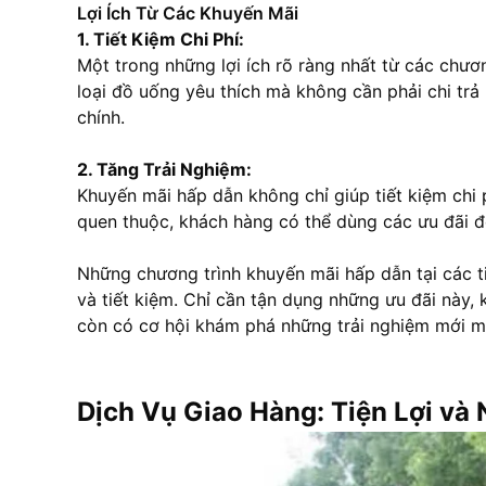
Lợi Ích Từ Các Khuyến Mãi
1. Tiết Kiệm Chi Phí:
Một trong những lợi ích rõ ràng nhất từ các chươ
loại đồ uống yêu thích mà không cần phải chi trả
chính.
2. Tăng Trải Nghiệm:
Khuyến mãi hấp dẫn không chỉ giúp tiết kiệm chi 
quen thuộc, khách hàng có thể dùng các ưu đãi để
Những chương trình khuyến mãi hấp dẫn tại các t
và tiết kiệm. Chỉ cần tận dụng những ưu đãi này,
còn có cơ hội khám phá những trải nghiệm mới mẻ
Dịch Vụ Giao Hàng: Tiện Lợi v