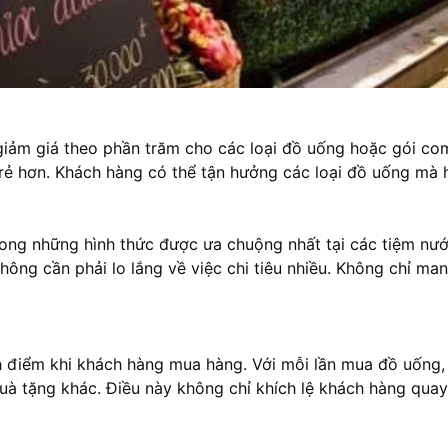
iảm giá theo phần trăm cho các loại đồ uống hoặc gói com
 rẻ hơn. Khách hàng có thể tận hưởng các loại đồ uống mà h
rong những hình thức được ưa chuộng nhất tại các tiệm nướ
ng cần phải lo lắng về việc chi tiêu nhiều. Không chỉ man
 điểm khi khách hàng mua hàng. Với mỗi lần mua đồ uống,
uà tặng khác. Điều này không chỉ khích lệ khách hàng qua