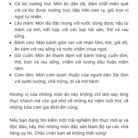
Cá lóc nướng trui: Món ăn dân dã, đậm chất miền quê
với cá lóc được nướng trực tiếp trên rơm rạ, giữ trọn vị
ngọt tự nhiên.
Lẩu mắm: Món lẩu đặc trưng với nước dùng được nấu từ
mắm cá linh, kết hợp với các loại hải sản, thịt và rau
sống.
Bánh xèo: Món bánh giòn tan với nhân tôm, thịt, giá đỗ,
ăn kèm với rau sống và nước chấm chua ngọt.
Gỏi cuốn: Món ăn thanh đạm với bánh tráng cuốn tôm,
thịt, bún và rau sống, chấm với tương đậu hoặc mắm
nêm.
Cơm tấm: Món cơm quen thuộc của người dân Sài Gòn
với sườn nướng, chả trứng, bì và mỡ hành.
Hương vị của những món ăn này không chỉ làm say lòng
thực khách mà còn gợi nhớ về những kỷ niệm tuổi thơ, về
những bữa cơm gia đình ấm cúng.
Nếu bạn đang tìm kiếm một trải nghiệm ẩm thực mới lạ và
độc đáo, hãy thử những món đặc sản Nam Bộ tại các nhà
hàng uy tín. Chắc chắn bạn sẽ không thất vọng!