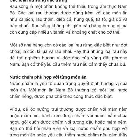
Rau sống là một phần không thể thiếu trong ẩm thực Nam
Bộ. Các loại rau thường được dùng kèm với các món ăn
như xà lách, rau thơm, diếp cá, húng quế, tía tô, giá đỗ và
bắp chuối. Rau sống không chỉ giúp cân bằng hương vị mà
còn cung cấp nhiều vitamin và khoáng chất cho cơ thể.
Một số nhà hàng còn có các loại rau rừng đặc biệt như đọt
choại, lá cóc, lá lụa và rau nhái. Hãy thử những loại rau này
để trải nghiệm hương vị độc đáo của vùng đất phương
Nam. Bạn có thể yêu cầu thêm rau nếu cảm thấy chưa đủ.
Nước chấm phù hợp với từng món ăn
Nước chấm là yếu tố quan trọng quyết định hương vị của
món ăn. Mỗi món ăn Nam Bộ thường có một loại nước
chấm riêng, được pha chế theo công thức đặc biệt.
Ví dụ, cá lóc nướng trui thường được chấm với mắm nêm
hoặc mắm me, bánh xèo được chấm với nước mắm chua
ngọt, gỏi cuốn được chấm với tương đậu hoặc mắm nêm.
Bạn có thể hỏi nhân viên về loại nước chấm phù hợp với
từng món ăn hoặc yêu cầu thêm nước chấm nếu cảm thấy