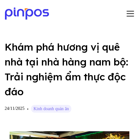
Hướng dẫn sử dụng
Khám phá hương vị quê
Bảng giá
nhà tại nhà hàng nam bộ:
Tin tức
Trải nghiệm ẩm thực độc
Đăng ký
đáo
Đăng nhập
24/11/2025
Kinh doanh quán ăn