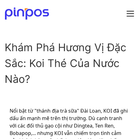
Hướng dẫn sử dụng
Khám Phá Hương Vị Đặc
Bảng giá
Sắc: Koi Thé Của Nước
Tin tức
Nào?
Đăng ký
Đăng nhập
Nổi bật từ "thánh địa trà sữa" Đài Loan, KOI đã ghi
dấu ấn mạnh mẽ trên thị trường. Dù cạnh tranh
với các đối thủ gạo cội như Dingtea, Ten Ren,
Bobapop,... nhưng KOI vẫn chiếm trọn tình cảm