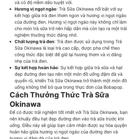
và có độ mềm dẻo tuyệt vời.
Hương vị ngọt ngào
: Trà Sữa Okinawa nổi bật với sự
kết hợp giữa trà đen thơm ngon và hương vị ngọt ngào
của đường đen. Hương vị ngọt ngào này không chỉ làm
cho món trà sữa trở nên hấp dẫn mà còn tạo ra một trải
nghiệm thưởng thức đáng nhớ.
Chất lượng trà đen
: Trà đen được sử dụng trong Trà
Sữa Okinawa là loại trà cao cấp, được pha chế theo
công thức đặc biệt để giữ lại hương thơm và vị đắng
nhẹ của trà đen.
Sự kết hợp hoàn hảo
: Sự kết hợp giữa trà sữa và hạt
đẹp đường đen tạo nên một món đồ uống đậm đà và
quyến rũ, khiến Trà Sữa Okinawa trở thành một món đồ
uống không thể bỏ qua trong thực đơn của Bobapop.
Cách Thưởng Thức Trà Sữa
Okinawa
Để có được trải nghiệm tốt nhất với Trà Sữa Okinawa, bạn
nên khuấy đều hạt đẹp đường đen vào trà sữa trước khi
uống. Điều này sẽ giúp bạn cảm nhận được sự hòa quyện
hoàn hảo giữa hương vị ngọt ngào của đường đen và
hương vị đậm đà của trà đen.