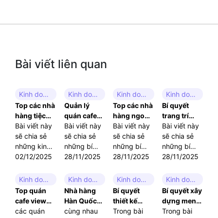
Bài viết liên quan
Kinh doanh quán ăn
Kinh doanh quán cafe
Kinh doanh quán ăn
Kinh doanh quán trà sữa
Top các nhà
Quản lý
Top các nhà
Bí quyết
hàng tiệc
quán cafe
hàng ngon
trang trí
cưới được
Bài viết này
võng hiệu
Bài viết này
nhất: Bí
Bài viết này
quán trà
Bài viết này
yêu thích
sẽ chia sẻ
quả: Bí
sẽ chia sẻ
quyết tìm
sẽ chia sẻ
sữa hút
sẽ chia sẻ
nhất hiện
những kinh
quyết và xu
những bí
kiếm và tiêu
những bí
khách và
những bí
nay
nghiệm và
02/12/2025
hướng
quyết và xu
28/11/2025
chí đánh giá
quyết và
28/11/2025
quản lý hiệu
quyết trang
28/11/2025
gợi ý hữu ích
2025
hướng mới
tiêu chí quan
quả
trí quán trà
để bạn có
nhất trong
trọng để
sữa hiệu
Kinh doanh quán cafe
Kinh doanh quán ăn
Kinh doanh quán trà sữa
Kinh doanh quán cafe
thể chọn
quản lý
bạn có thể
quả, đồng
Top quán
Nhà hàng
Bí quyết
Bí quyết xây
được nhà
quán cafe
dễ dàng lựa
thời đưa ra
cafe view
Hàn Quốc
thiết kế
dựng menu
hàng tiệc
võng, giúp
chọn được
các giải
đẹp Hà Nội:
các quán
ngon và uy
cùng nhau
quán trà
Trong bài
quán cafe
Trong bài
cưới ưng ý
bạn tối ưu
những nhà
pháp quản