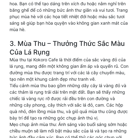
hoa. Bạn có thể tạo dáng trên xích đu hoặc nằm nghỉ trên
băng ghế để có những bức ảnh thư giãn và vui tươi. Trang
phục mùa hè với các họa tiết nhiệt đới hoặc màu sắc tươi
sáng sẽ giúp bạn hòa quyện vào không gian xanh mát của
mùa hè.
3. Mùa Thu – Thưởng Thức Sắc Màu
Của Lá Rụng
Mùa thu tại Kokoro Cafe là thời điểm của sắc vàng đỏ của
lá rụng, mang đến một không gian ấm áp và quyến rũ. Con
đường mùa thu được trang trí với các lá cây chuyển màu,
tạo nên một khung cảnh đẹp như tranh vẽ.
Tiểu cảnh mùa thu bao gồm những dãy cây lá vàng đỏ và
các thảm lá rụng trải dài trên mặt đất. Bạn sẽ thấy những
chiếc lá vàng rực rỡ được rải đều trên con đường và
những cây phong, cây thích với sắc lá đỏ, cam. Các hộp
quà nhỏ, đèn lồng mùa thu, và giỏ quả mùa thu cũng được
bày trí để tạo ra những góc chụp ảnh thú vị.
Mẹo chụp ảnh mùa thu: Ánh sáng vào buổi sáng sớm hoặc
chiều muộn sẽ làm nổi bật màu sắc của lá và tạo ra những
bức ảnh đầy cảm xúc. Bạn có thể thử các góc chụp với