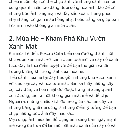
chiều muộn. Bạn có thể chụp ảnh với những cánh hoa rơi
xung quanh hoặc tạo dáng dưới cổng hoa anh đào để có
những bức ảnh lãng mạn và đầy sắc xuân. Trang phục
nhẹ nhàng, có gam màu hồng nhạt hoặc trắng sẽ giúp bạn
hòa mình vào không gian mùa xuân.
2. Mùa Hè – Khám Phá Khu Vườn
Xanh Mát
Khi mùa hè đến, Kokoro Cafe biến con đường thành một
khu vườn xanh mát với cảnh quan tươi mới và cây cỏ xanh
tươi. Đây là thời điểm tuyệt vời để bạn thư giãn và tận
hưởng không khí trong lành của mùa hè.
Tiểu cảnh mùa hè tại đây bao gồm những khu vườn xanh
với các loại cây và hoa tươi mát. Bạn sẽ thấy những cây
cọ, cây dừa, và hoa nhiệt đới được trang trí xung quanh
con đường, tạo ra một không gian mát mẻ và dễ chịu.
Ngoài ra, những chiếc xích đu treo giữa các tán cây và
những băng ghế dài cũng là những điểm lý tưởng để bạn
chụp những bức ảnh đầy màu sắc.
Mẹo chụp ảnh mùa hè: Sử dụng ánh sáng ban ngày mạnh
mẽ vào giữa trưa để làm nổi bật màu xanh của cây cỏ và