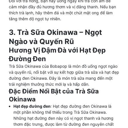
Đối với trà nóng, bạn hãy uống ngay khi trà còn ấm để
cảm nhận đầy đủ hương thơm và vị đắng thanh. Nếu bạn
thích trà lạnh, hãy thêm đá và một chút mật ong để làm
tăng thêm độ ngọt tự nhiên.
3. Trà Sữa Okinawa – Ngọt
Ngào và Quyến Rũ
Hương Vị Đậm Đà với Hạt Đẹp
Đường Đen
Trà Sữa Okinawa của Bobapop là món đồ uống ngọt ngào
và quyến rũ, nổi bật với sự kết hợp giữa trà sữa và hạt đẹp
đường đen Okinawa. Đây là món trà sữa mang đến một
trải nghiệm thưởng thức mới lạ và hấp dẫn.
Đặc Điểm Nổi Bật của Trà Sữa
Okinawa
Hạt đẹp đường đen
: Hạt đẹp đường đen Okinawa là
một phần không thể thiếu trong Trà Sữa Okinawa.
Những hạt đường đen này có vị ngọt thanh và hương
thơm đặc trưng, được làm từ đường đen nguyên chất