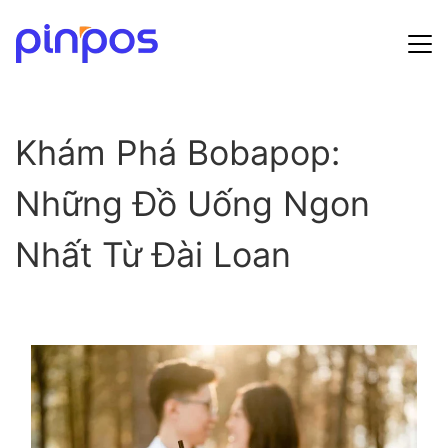
Hướng dẫn sử dụng
Khám Phá Bobapop:
Bảng giá
Những Đồ Uống Ngon
Tin tức
Nhất Từ Đài Loan
Đăng ký
Đăng nhập