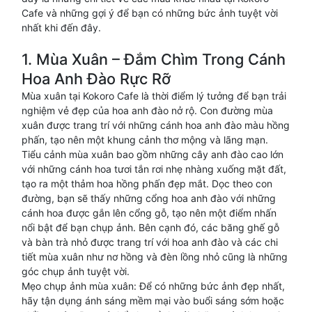
Cafe và những gợi ý để bạn có những bức ảnh tuyệt vời
nhất khi đến đây.
1. Mùa Xuân – Đắm Chìm Trong Cánh
Hoa Anh Đào Rực Rỡ
Mùa xuân tại Kokoro Cafe là thời điểm lý tưởng để bạn trải
nghiệm vẻ đẹp của hoa anh đào nở rộ. Con đường mùa
xuân được trang trí với những cánh hoa anh đào màu hồng
phấn, tạo nên một khung cảnh thơ mộng và lãng mạn.
Tiểu cảnh mùa xuân bao gồm những cây anh đào cao lớn
với những cánh hoa tươi tắn rơi nhẹ nhàng xuống mặt đất,
tạo ra một thảm hoa hồng phấn đẹp mắt. Dọc theo con
đường, bạn sẽ thấy những cổng hoa anh đào với những
cánh hoa được gắn lên cổng gỗ, tạo nên một điểm nhấn
nổi bật để bạn chụp ảnh. Bên cạnh đó, các băng ghế gỗ
và bàn trà nhỏ được trang trí với hoa anh đào và các chi
tiết mùa xuân như nơ hồng và đèn lồng nhỏ cũng là những
góc chụp ảnh tuyệt vời.
Mẹo chụp ảnh mùa xuân: Để có những bức ảnh đẹp nhất,
hãy tận dụng ánh sáng mềm mại vào buổi sáng sớm hoặc