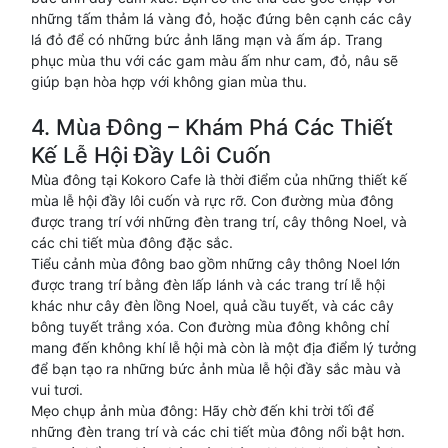
những tấm thảm lá vàng đỏ, hoặc đứng bên cạnh các cây
lá đỏ để có những bức ảnh lãng mạn và ấm áp. Trang
phục mùa thu với các gam màu ấm như cam, đỏ, nâu sẽ
giúp bạn hòa hợp với không gian mùa thu.
4. Mùa Đông – Khám Phá Các Thiết
Kế Lễ Hội Đầy Lôi Cuốn
Mùa đông tại Kokoro Cafe là thời điểm của những thiết kế
mùa lễ hội đầy lôi cuốn và rực rỡ. Con đường mùa đông
được trang trí với những đèn trang trí, cây thông Noel, và
các chi tiết mùa đông đặc sắc.
Tiểu cảnh mùa đông bao gồm những cây thông Noel lớn
được trang trí bằng đèn lấp lánh và các trang trí lễ hội
khác như cây đèn lồng Noel, quả cầu tuyết, và các cây
bông tuyết trắng xóa. Con đường mùa đông không chỉ
mang đến không khí lễ hội mà còn là một địa điểm lý tưởng
để bạn tạo ra những bức ảnh mùa lễ hội đầy sắc màu và
vui tươi.
Mẹo chụp ảnh mùa đông: Hãy chờ đến khi trời tối để
những đèn trang trí và các chi tiết mùa đông nổi bật hơn.