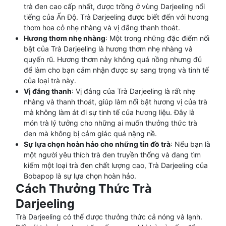
trà đen cao cấp nhất, được trồng ở vùng Darjeeling nổi
tiếng của Ấn Độ. Trà Darjeeling được biết đến với hương
thơm hoa cỏ nhẹ nhàng và vị đắng thanh thoát.
Hương thơm nhẹ nhàng
: Một trong những đặc điểm nổi
bật của Trà Darjeeling là hương thơm nhẹ nhàng và
quyến rũ. Hương thơm này không quá nồng nhưng đủ
để làm cho bạn cảm nhận được sự sang trọng và tinh tế
của loại trà này.
Vị đắng thanh
: Vị đắng của Trà Darjeeling là rất nhẹ
nhàng và thanh thoát, giúp làm nổi bật hương vị của trà
mà không làm át đi sự tinh tế của hương liệu. Đây là
món trà lý tưởng cho những ai muốn thưởng thức trà
đen mà không bị cảm giác quá nặng nề.
Sự lựa chọn hoàn hảo cho những tín đồ trà
: Nếu bạn là
một người yêu thích trà đen truyền thống và đang tìm
kiếm một loại trà đen chất lượng cao, Trà Darjeeling của
Bobapop là sự lựa chọn hoàn hảo.
Cách Thưởng Thức Trà
Darjeeling
Trà Darjeeling có thể được thưởng thức cả nóng và lạnh.