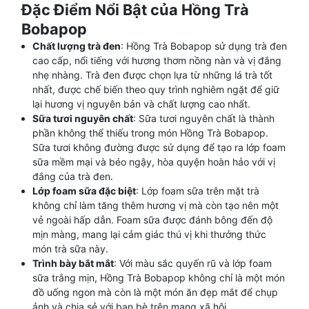
Đặc Điểm Nổi Bật của Hồng Trà
Bobapop
Chất lượng trà đen
: Hồng Trà Bobapop sử dụng trà đen
cao cấp, nổi tiếng với hương thơm nồng nàn và vị đắng
nhẹ nhàng. Trà đen được chọn lựa từ những lá trà tốt
nhất, được chế biến theo quy trình nghiêm ngặt để giữ
lại hương vị nguyên bản và chất lượng cao nhất.
Sữa tươi nguyên chất
: Sữa tươi nguyên chất là thành
phần không thể thiếu trong món Hồng Trà Bobapop.
Sữa tươi không đường được sử dụng để tạo ra lớp foam
sữa mềm mại và béo ngậy, hòa quyện hoàn hảo với vị
đắng của trà đen.
Lớp foam sữa đặc biệt
: Lớp foam sữa trên mặt trà
không chỉ làm tăng thêm hương vị mà còn tạo nên một
vẻ ngoài hấp dẫn. Foam sữa được đánh bông đến độ
mịn màng, mang lại cảm giác thú vị khi thưởng thức
món trà sữa này.
Trình bày bắt mắt
: Với màu sắc quyến rũ và lớp foam
sữa trắng mịn, Hồng Trà Bobapop không chỉ là một món
đồ uống ngon mà còn là một món ăn đẹp mắt để chụp
ảnh và chia sẻ với bạn bè trên mạng xã hội.