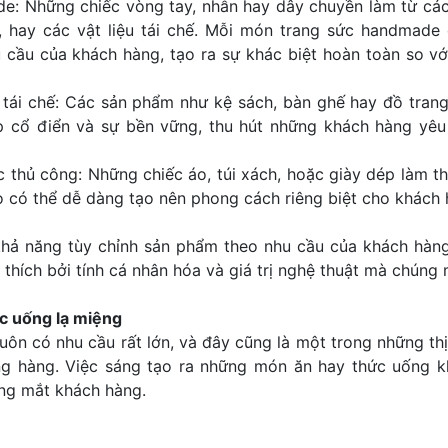
e: Những chiếc vòng tay, nhẫn hay dây chuyền làm từ các 
, hay các vật liệu tái chế. Mỗi món trang sức handmade 
u cầu của khách hàng, tạo ra sự khác biệt hoàn toàn so 
tái chế: Các sản phẩm như kệ sách, bàn ghế hay đồ trang 
p cổ điển và sự bền vững, thu hút những khách hàng yêu
thủ công: Những chiếc áo, túi xách, hoặc giày dép làm th
o có thể dễ dàng tạo nên phong cách riêng biệt cho khách 
à khả năng tùy chỉnh sản phẩm theo nhu cầu của khách hàn
thích bởi tính cá nhân hóa và giá trị nghệ thuật mà chúng 
ức uống lạ miệng
uôn có nhu cầu rất lớn, và đây cũng là một trong những th
g hàng. Việc sáng tạo ra những món ăn hay thức uống k
ong mắt khách hàng.