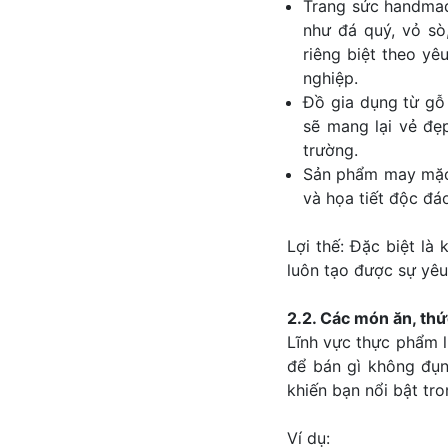
Trang sức handmad
như đá quý, vỏ sò
riêng biệt theo yê
nghiệp.
Đồ gia dụng từ gỗ 
sẽ mang lại vẻ đẹ
trường.
Sản phẩm may mặc 
và họa tiết độc đá
Lợi thế: Đặc biệt l
luôn tạo được sự yêu 
2.2. Các món ăn, th
Lĩnh vực thực phẩm l
để bán gì không đụn
khiến bạn nổi bật tr
Ví dụ: