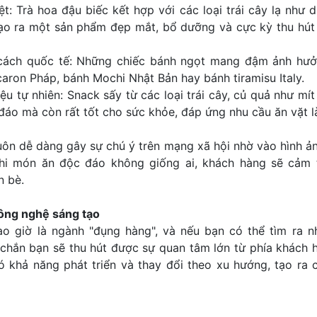
iệt: Trà hoa đậu biếc kết hợp với các loại trái cây lạ như
tạo ra một sản phẩm đẹp mắt, bổ dưỡng và cực kỳ thu hút 
cách quốc tế: Những chiếc bánh ngọt mang đậm ảnh hưở
ron Pháp, bánh Mochi Nhật Bản hay bánh tiramisu Italy.
ệu tự nhiên: Snack sấy từ các loại trái cây, củ quả như mít
đáo mà còn rất tốt cho sức khỏe, đáp ứng nhu cầu ăn vặt 
uôn dễ dàng gây sự chú ý trên mạng xã hội nhờ vào hình ả
hi món ăn độc đáo không giống ai, khách hàng sẽ cảm 
n bè.
ông nghệ sáng tạo
o giờ là ngành "đụng hàng", và nếu bạn có thể tìm ra 
chắn bạn sẽ thu hút được sự quan tâm lớn từ phía khách 
 khả năng phát triển và thay đổi theo xu hướng, tạo ra c