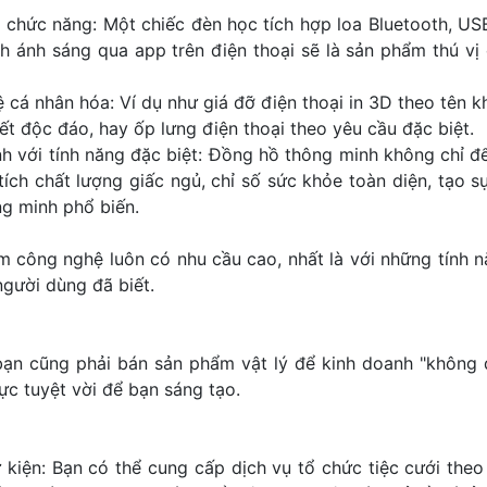
chức năng: Một chiếc đèn học tích hợp loa Bluetooth, US
h ánh sáng qua app trên điện thoại sẽ là sản phẩm thú v
 cá nhân hóa: Ví dụ như giá đỡ điện thoại in 3D theo tên 
iết độc đáo, hay ốp lưng điện thoại theo yêu cầu đặc biệt.
 với tính năng đặc biệt: Đồng hồ thông minh không chỉ đ
ích chất lượng giấc ngủ, chỉ số sức khỏe toàn diện, tạo s
g minh phổ biến.
m công nghệ luôn có nhu cầu cao, nhất là với những tính nă
người dùng đã biết.
bạn cũng phải bán sản phẩm vật lý để kinh doanh "không 
ực tuyệt vời để bạn sáng tạo.
 kiện: Bạn có thể cung cấp dịch vụ tổ chức tiệc cưới the