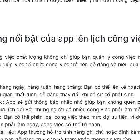
c bạn đã hoàn thành được bao nhiêu phần trăm công việc,
g nổi bật của app lên lịch công vi
ng việc chất lượng không chỉ giúp bạn quản lý công việc
c giúp việc tổ chức công việc trở nên dễ dàng và hiệu quả
 hàng ngày, hàng tuần, hàng tháng: Bạn có thể lên kế hoạ
 gian nhất định, dễ dàng thay đổi khi có sự cố phát sinh.
c: App sẽ gửi thông báo nhắc nhở giúp bạn không quên c
hữu ích đối với những người có nhiều công việc phải làm mỗ
c: Bạn có thể phân loại công việc theo mức độ ưu tiên, ví 
n phải làm ngay, công việc có thể trì hoãn.
ài liệu: App thường hỗ trợ tính năng ghi chú hoặc đính kèm 
úp bạn dễ dàng truy cập và tham khảo thông tin khi cần.