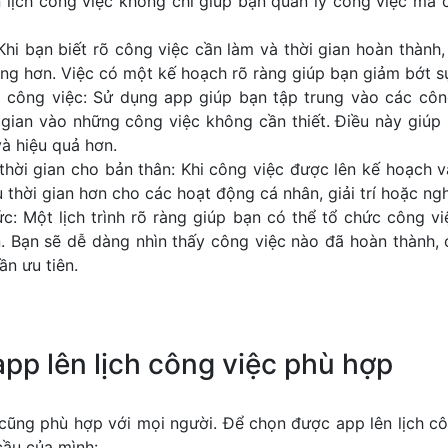
 lịch công việc không chỉ giúp bạn quản lý công việc mà c
hi bạn biết rõ công việc cần làm và thời gian hoàn thành
ẳng hơn. Việc có một kế hoạch rõ ràng giúp bạn giảm bớt sự
 công việc: Sử dụng app giúp bạn tập trung vào các côn
i gian vào những công việc không cần thiết. Điều này giú
à hiệu quả hơn.
hời gian cho bản thân: Khi công việc được lên kế hoạch v
 thời gian hơn cho các hoạt động cá nhân, giải trí hoặc ngh
ức: Một lịch trình rõ ràng giúp bạn có thể tổ chức công 
 Bạn sẽ dễ dàng nhìn thấy công việc nào đã hoàn thành, 
ần ưu tiên.
pp lên lịch công việc phù hợp
cũng phù hợp với mọi người. Để chọn được app lên lịch cô
cầu của mình: